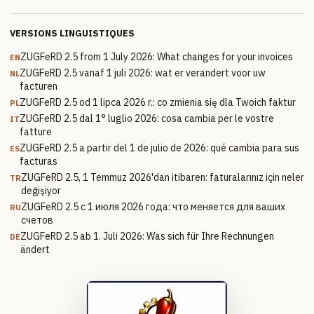
VERSIONS LINGUISTIQUES
ZUGFeRD 2.5 from 1 July 2026: What changes for your invoices
EN
ZUGFeRD 2.5 vanaf 1 juli 2026: wat er verandert voor uw
NL
facturen
ZUGFeRD 2.5 od 1 lipca 2026 r.: co zmienia się dla Twoich faktur
PL
ZUGFeRD 2.5 dal 1° luglio 2026: cosa cambia per le vostre
IT
fatture
ZUGFeRD 2.5 a partir del 1 de julio de 2026: qué cambia para sus
ES
facturas
ZUGFeRD 2.5, 1 Temmuz 2026'dan itibaren: faturalarınız için neler
TR
değişiyor
ZUGFeRD 2.5 с 1 июля 2026 года: что меняется для ваших
RU
счетов
ZUGFeRD 2.5 ab 1. Juli 2026: Was sich für Ihre Rechnungen
DE
ändert