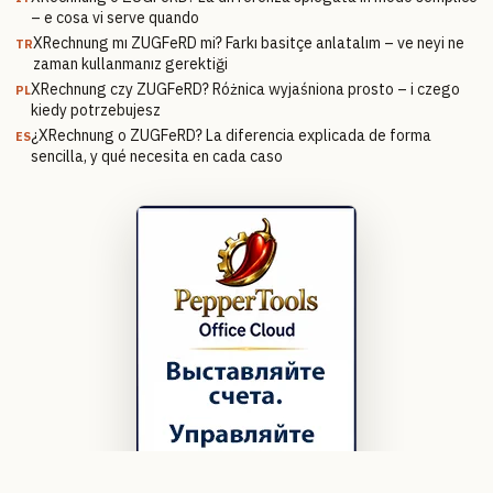
– e cosa vi serve quando
XRechnung mı ZUGFeRD mi? Farkı basitçe anlatalım – ve neyi ne
TR
zaman kullanmanız gerektiği
XRechnung czy ZUGFeRD? Różnica wyjaśniona prosto – i czego
PL
kiedy potrzebujesz
¿XRechnung o ZUGFeRD? La diferencia explicada de forma
ES
sencilla, y qué necesita en cada caso