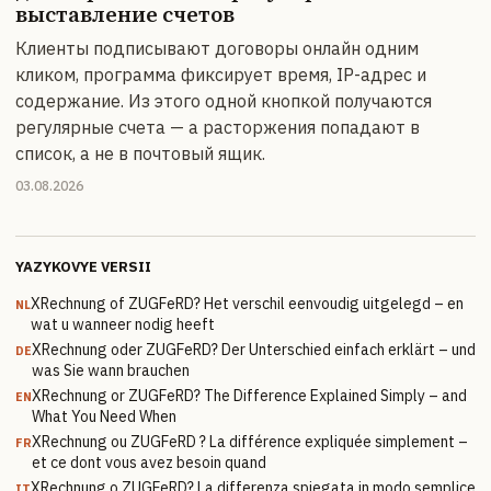
выставление счетов
Клиенты подписывают договоры онлайн одним
кликом, программа фиксирует время, IP-адрес и
содержание. Из этого одной кнопкой получаются
регулярные счета — а расторжения попадают в
список, а не в почтовый ящик.
03.08.2026
YAZYKOVYE VERSII
XRechnung of ZUGFeRD? Het verschil eenvoudig uitgelegd – en
NL
wat u wanneer nodig heeft
XRechnung oder ZUGFeRD? Der Unterschied einfach erklärt – und
DE
was Sie wann brauchen
XRechnung or ZUGFeRD? The Difference Explained Simply – and
EN
What You Need When
XRechnung ou ZUGFeRD ? La différence expliquée simplement –
FR
et ce dont vous avez besoin quand
XRechnung o ZUGFeRD? La differenza spiegata in modo semplice
IT