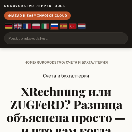
RUKOVODSTVO PEPPERTOOLS
‹
NAZAD K EASY INVOICE CLOUD
HOME
/
RUKOVODSTVO
/
СЧЕТА И БУХГАЛТЕРИЯ
Счета и бухгалтерия
XRechnung или
ZUGFeRD? Разница
объяснена просто —
и что вам когда