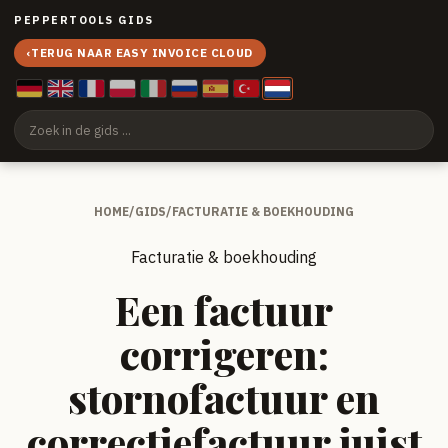
PEPPERTOOLS GIDS
‹
TERUG NAAR EASY INVOICE CLOUD
HOME
/
GIDS
/
FACTURATIE & BOEKHOUDING
Facturatie & boekhouding
Een factuur
corrigeren:
stornofactuur en
correctiefactuur juist