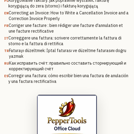
Korygowanie faktury: jak poprawnie wystawić fakturę
PL
korygującą do zera (storno) i fakturę korygującą
Correcting an Invoice: How to Write a Cancellation Invoice and a
EN
Correction Invoice Properly
Corriger une facture : bien rédiger une facture d'annulation et
FR
une facture rectificative
Correggere una fattura: scrivere correttamente la fattura di
IT
storno e la fattura di rettifica
Faturayı düzeltmek: İptal faturası ve düzeltme faturasını doğru
TR
yazmak
Как исправить счёт: правильно составить сторнирующий и
RU
корректирующий счёт
Corregir una factura: cómo escribir bien una factura de anulación
ES
y una factura rectificativa