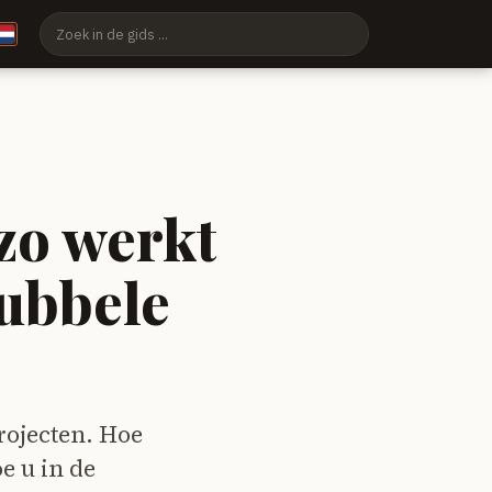
zo werkt
dubbele
rojecten. Hoe
e u in de