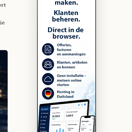
ert
ie