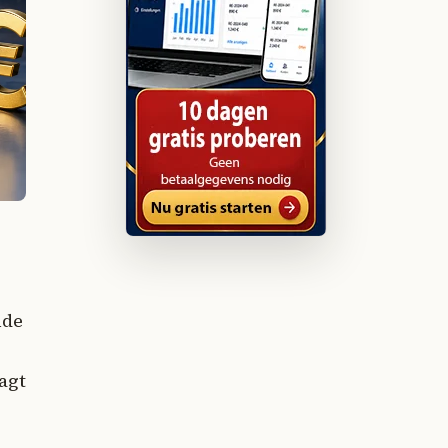
nde
agt