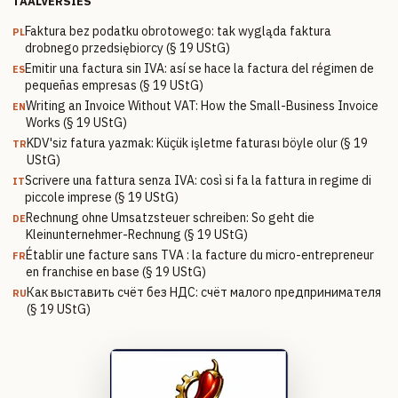
TAALVERSIES
Faktura bez podatku obrotowego: tak wygląda faktura
PL
drobnego przedsiębiorcy (§ 19 UStG)
Emitir una factura sin IVA: así se hace la factura del régimen de
ES
pequeñas empresas (§ 19 UStG)
Writing an Invoice Without VAT: How the Small-Business Invoice
EN
Works (§ 19 UStG)
KDV'siz fatura yazmak: Küçük işletme faturası böyle olur (§ 19
TR
UStG)
Scrivere una fattura senza IVA: così si fa la fattura in regime di
IT
piccole imprese (§ 19 UStG)
Rechnung ohne Umsatzsteuer schreiben: So geht die
DE
Kleinunternehmer-Rechnung (§ 19 UStG)
Établir une facture sans TVA : la facture du micro-entrepreneur
FR
en franchise en base (§ 19 UStG)
Как выставить счёт без НДС: счёт малого предпринимателя
RU
(§ 19 UStG)