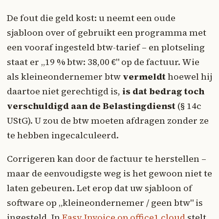
De fout die geld kost: u neemt een oude
sjabloon over of gebruikt een programma met
een vooraf ingesteld btw-tarief – en plotseling
staat er „19 % btw: 38,00 €" op de factuur. Wie
als kleineondernemer btw
vermeldt
hoewel hij
daartoe niet gerechtigd is,
is dat bedrag toch
verschuldigd aan de Belastingdienst
(§ 14c
UStG). U zou de btw moeten afdragen zonder ze
te hebben ingecalculeerd.
Corrigeren kan door de factuur te herstellen –
maar de eenvoudigste weg is het gewoon niet te
laten gebeuren. Let erop dat uw sjabloon of
software op „kleineondernemer / geen btw" is
ingesteld. In
Easy Invoice op office1.cloud
stelt