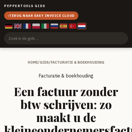
PEPPERTOOLS GIDS
‹
TERUG NAAR EASY INVOICE CLOUD
HOME
/
GIDS
/
FACTURATIE & BOEKHOUDING
Facturatie & boekhouding
Een factuur zonder
btw schrijven: zo
maakt u de
kleineondernemersfac